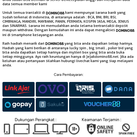
data semua member kami
Untuk semua transaksi di
kami mempunyai sarana bank yang
DOMINO88
sudah terkenal di indonesia, di antaranya adalah : BCA, BNI, BRI, BSI,
CIMBNIAGA, MANDIRI, MAYBANK, PANIN, PERMATA, KOSPIN JASA, MEGA, JENIUS
dan SINARMAS. sarana ini memudahkan anda selama bertransaksi deposit
maupun withdraw. Dengan kemudahan ini anda dapat mengakses
DOMINO88
ini di smartphone kesayangan anda.
Raih hadiah menarik dari
yang bisa anda dapatkan setiap harinya.
DOMINO88
Hadiah yang kami berikan di antaranya lucky spin , big small , poker bid yang
bisa anda dapatkan setiap harinya dan mysteri box yang bisa anda buka
setiap minggunya. Ayo raih keuntungan hanya di jejakdomino88.net. jika ada
keluhan atau pertanyaan silahkan hubungi livechat kami yang siap melayani
anda.
Cara Pembayaran:
Dukungan Perangkat :
Keamanan Terjamin :